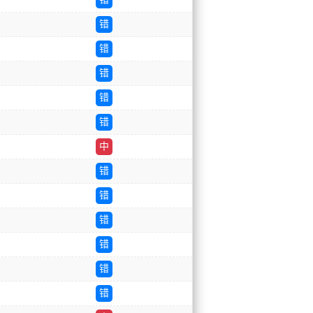
错
错
错
错
错
中
错
错
错
错
错
错