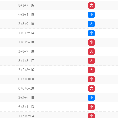
8+1+7=16
大
6+9+4=19
小
2+8+0=10
大
1+6+7=14
小
1+0+9=10
小
3+8+7=18
大
8+1+8=17
大
3+5+8=16
大
0+2+6=08
小
8+6+6=20
大
9+3+6=18
小
6+3+4=13
小
1+3+0=04
小