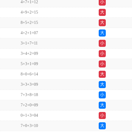
4+7+1=12
小
4+9+2=15
大
8+5+2=15
大
4+2+1=07
大
3+1+7=11
小
3+4+2=09
小
5+3+1=09
小
8+0+6=14
大
3+3+3=09
大
7+3+8=18
小
7+2+0=09
大
0+1+3=04
小
7+0+3=10
大