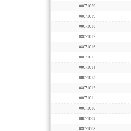
08071020
08071019
08071018
08071017
08071016
08071015
08071014
08071013
08071012
08071011
08071010
08071009
08071008