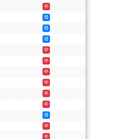
中
错
错
错
中
中
中
中
中
中
错
中
中