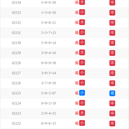
大
62134
5+9+6=20
殺
中
单
小
62133
1+3+6=10
殺
中
单
大
62132
5+8+8=21
殺
中
双
小
62131
1+5+7=13
殺
中
双
小
62130
5+9+0=14
殺
中
双
大
62129
3+9+4=16
殺
中
单
小
62128
0+9+9=18
殺
中
双
小
62127
3+8+3=14
殺
中
单
小
62126
3+7+9=19
殺
中
双
小
62125
5+0+2=07
殺
错
单
小
62124
8+9+2=19
殺
中
单
大
62123
2+9+4=15
殺
中
双
小
62122
0+9+6=15
殺
中
单