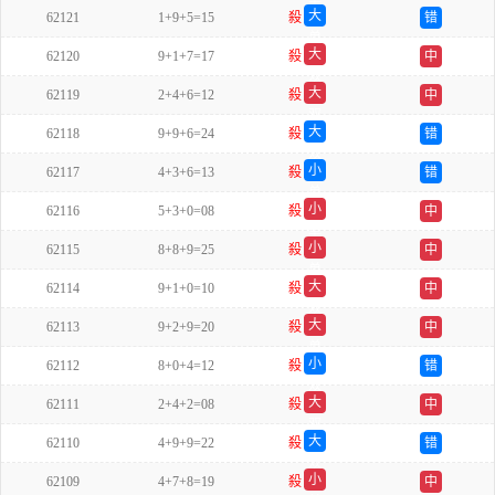
大
62121
1+9+5=15
殺
错
单
大
62120
9+1+7=17
殺
中
双
大
62119
2+4+6=12
殺
中
双
大
62118
9+9+6=24
殺
错
双
小
62117
4+3+6=13
殺
错
单
小
62116
5+3+0=08
殺
中
单
小
62115
8+8+9=25
殺
中
单
大
62114
9+1+0=10
殺
中
双
大
62113
9+2+9=20
殺
中
单
小
62112
8+0+4=12
殺
错
双
大
62111
2+4+2=08
殺
中
双
大
62110
4+9+9=22
殺
错
双
小
62109
4+7+8=19
殺
中