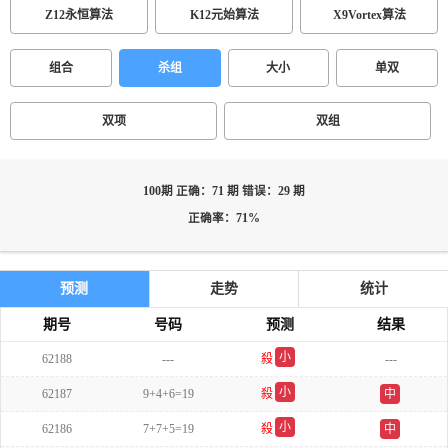
Z12永恒算法
K12元始算法
X9Vortex算法
组合
杀组
大小
单双
双项
双组
100期 正确：71 期 错误：29 期
正确率：71%
预测
走势
统计
期号
号码
预测
结果
小
62188
---
殺
---
单
小
62187
9+4+6=19
殺
中
双
小
62186
7+7+5=19
殺
中
双