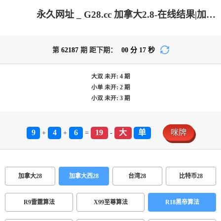
永久网址 _ G28.cc 加拿大2.8-在线结果|加拿大在线咪牌|加拿大2.8 PC查询结果预测|加拿大2.8在线预测|PC结果查询_专注研究在线_加拿大2.8 PC查询结果预测走势_官方数据!
第
62187
期 距下期：
00
分
17
秒
大双
未开:
4
期
小单
未开:
2
期
小双
未开:
3
期
9
4
6
19
大
单
咪牌
+
+
=
-
加拿大28
加拿大西28
台湾28
比特币28
R9雷霆算法
X99至尊算法
R18黑帝算法