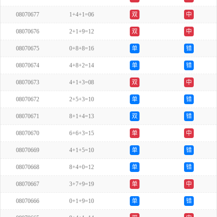
08070677
1+4+1=06
双
中
08070676
2+1+9=12
双
中
08070675
0+8+8=16
单
错
08070674
4+8+2=14
单
错
08070673
4+1+3=08
双
中
08070672
2+5+3=10
单
错
08070671
8+1+4=13
双
错
08070670
6+6+3=15
单
中
08070669
4+1+5=10
单
错
08070668
8+4+0=12
单
错
08070667
3+7+9=19
单
中
08070666
0+1+9=10
单
错