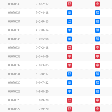
08070639
2+8+2=12
双
中
08070638
7+7+4=18
单
错
08070637
2+2+9=13
双
错
08070636
4+2+8=14
单
错
08070635
3+0+5=08
单
错
08070634
9+7+2=18
双
中
08070633
2+3+4=09
单
中
08070632
2+0+3=05
单
中
08070631
6+3+8=17
双
错
08070630
6+9+7=22
单
错
08070629
4+8+8=20
单
错
08070628
3+8+9=20
双
中
08070627
9+2+9=20
双
中