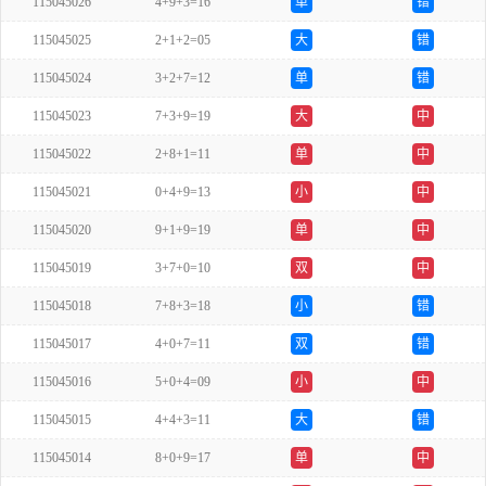
115045026
4+9+3=16
单
错
115045025
2+1+2=05
大
错
115045024
3+2+7=12
单
错
115045023
7+3+9=19
大
中
115045022
2+8+1=11
单
中
115045021
0+4+9=13
小
中
115045020
9+1+9=19
单
中
115045019
3+7+0=10
双
中
115045018
7+8+3=18
小
错
115045017
4+0+7=11
双
错
115045016
5+0+4=09
小
中
115045015
4+4+3=11
大
错
115045014
8+0+9=17
单
中