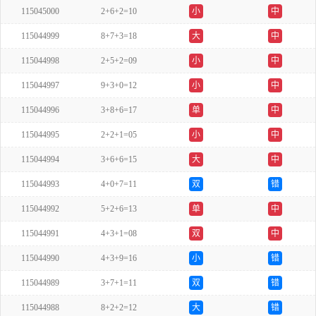
115045000
2+6+2=10
小
中
115044999
8+7+3=18
大
中
115044998
2+5+2=09
小
中
115044997
9+3+0=12
小
中
115044996
3+8+6=17
单
中
115044995
2+2+1=05
小
中
115044994
3+6+6=15
大
中
115044993
4+0+7=11
双
错
115044992
5+2+6=13
单
中
115044991
4+3+1=08
双
中
115044990
4+3+9=16
小
错
115044989
3+7+1=11
双
错
115044988
8+2+2=12
大
错