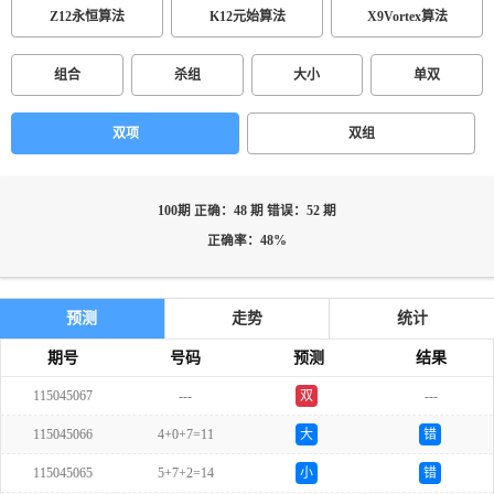
Z12永恒算法
K12元始算法
X9Vortex算法
组合
杀组
大小
单双
双项
双组
100期 正确：48 期 错误：52 期
正确率：48%
预测
走势
统计
期号
号码
预测
结果
115045067
---
双
---
115045066
4+0+7=11
大
错
115045065
5+7+2=14
小
错