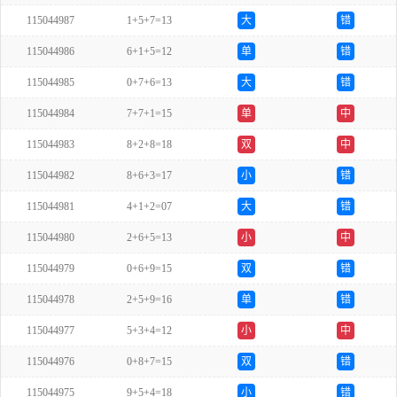
115044987
1+5+7=13
大
错
115044986
6+1+5=12
单
错
115044985
0+7+6=13
大
错
115044984
7+7+1=15
单
中
115044983
8+2+8=18
双
中
115044982
8+6+3=17
小
错
115044981
4+1+2=07
大
错
115044980
2+6+5=13
小
中
115044979
0+6+9=15
双
错
115044978
2+5+9=16
单
错
115044977
5+3+4=12
小
中
115044976
0+8+7=15
双
错
115044975
9+5+4=18
小
错