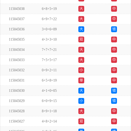
115045038
6+8+5=19
大
中
115045037
6+9+7=22
大
中
115045036
3+0+6=09
大
错
115045035
4+3+3=10
双
中
115045034
7+7+7=21
大
中
115045033
7+5+5=17
大
中
115045032
0+9+2=11
小
中
115045031
6+5+8=19
单
中
115045030
4+1+0=05
大
错
115045029
6+0+9=15
小
错
115045028
8+9+1=18
大
中
115045027
4+8+2=14
双
中